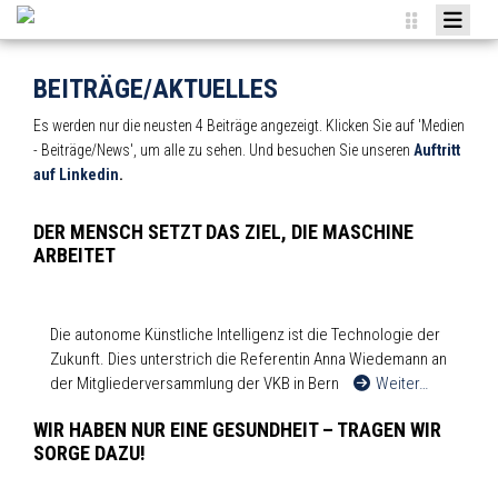
DIE VKB
BEITRÄGE/AKTUELLES
VORTEILE
Es werden nur die neusten 4 Beiträge angezeigt. Klicken Sie auf 'Medien
SEKTIONEN
- Beiträge/News', um alle zu sehen. Und besuchen Sie unseren
Auftritt
auf Linkedin
.
MEDIEN
DER MENSCH SETZT DAS ZIEL, DIE MASCHINE
BEITRITT
ARBEITET
LOGIN
BILDERGALERIE
Die autonome Künstliche Intelligenz ist die Technologie der
EVENTS
Zukunft. Dies unterstrich die Referentin Anna Wiedemann an
der Mitgliederversammlung der VKB in Bern
Weiter…
RECHT
WIR HABEN NUR EINE GESUNDHEIT – TRAGEN WIR
SORGE DAZU!